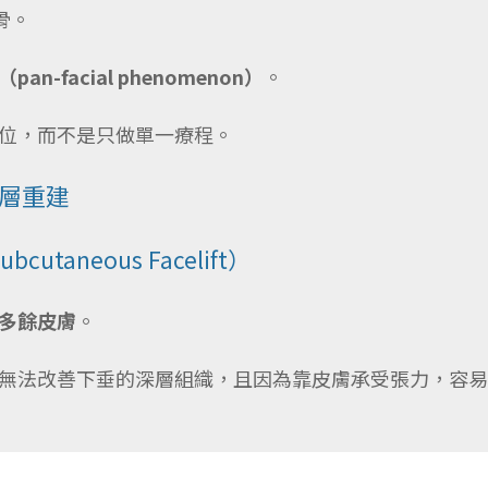
骨。
-facial phenomenon）
。
位，而不是只做單一療程。
層重建
taneous Facelift）
多餘皮膚
。
法改善下垂的深層組織，且因為靠皮膚承受張力，容易出現疤痕