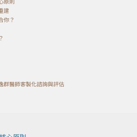
心原則
重建
合你？
？
逸群醫師客製化諮詢與評估
核心原則