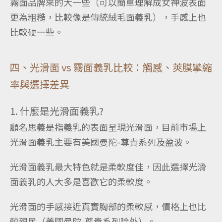
霧面品牌來的大一些（可以簡單理解成女神波表面
更為粗糙，比較像是傳統絨毛面義乳），手感上也
比較硬一些。
四、光滑面 vs 霧面義乳比較：觸感、莢膜攣縮
率與選擇差異
1. 什麼是光滑面義乳?
顧名思義是指義乳的表面呈現光滑面，目前市場上
光滑面義乳主要有美國曼陀-尊貴系列及盈波。
光滑面義乳最大特色就是柔軟度佳，因此選擇光滑
面義乳的人大多是喜歡它的柔軟度。
光滑面的手感接近真實胸部的柔軟感，價格上也比
較親民（美國曼陀-尊貴系列除外）。