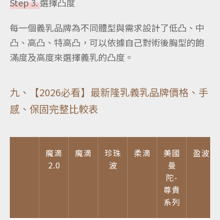
Step 3.
選擇凸度
每一個義乳品牌為不同體型與需求設計了低凸、中
凸、高凸、特高凸，可以依據自己對術後胸型的飽
滿度及高度來選擇義乳的凸度。
九、【2026必看】最新隆乳義乳品牌價格、手
感、保固完整比較表
魔滴
魔滴
珍珠
柔滴
美國
盈波
2.0
波
曼
陀-
尊貴
系列