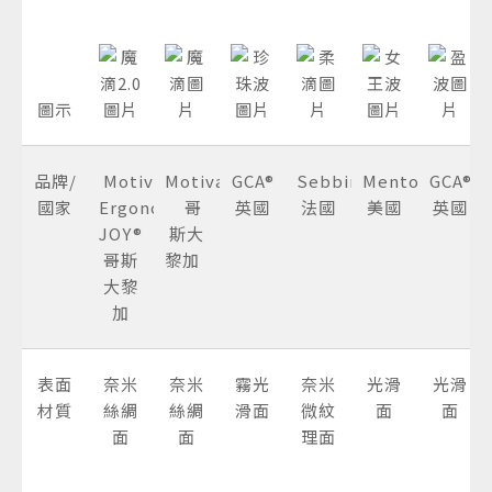
圖示
品牌/
Motiva
Motiva
GCA®
Sebbin
Mentor
GCA®
國家
Ergonomix2
哥
英國
法國
美國
英國
JOY®
斯大
哥斯
黎加
大黎
加
表面
奈米
奈米
霧光
奈米
光滑
光滑
材質
絲綢
絲綢
滑面
微紋
面
面
面
面
理面