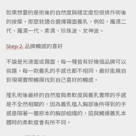
如果想要的是術後的自然度與穩定度但很排斥術後
的按摩，那麼就適合選擇霧面義乳，例如，魔滴二
代、魔滴一代、柔滴、珍珠波、女神波。
Step 2.
品牌觸感的喜好
不論是光滑面或霧面，每一種皆有好幾個品牌可以
挑選，每一款義乳的手感也都不相同，最好能親自
到現場實際觸摸找到自己喜好的觸感。
隆乳術後最終的自然度與柔軟度與義乳實際的手感
是不全然相關的，因為義乳植入胸部後所得到的手
感是隔著一層原本的胸部組織的，這與觸摸義乳本
體時的柔軟度會有所不同。