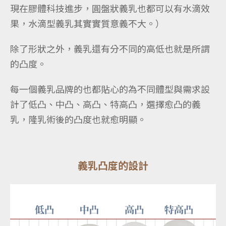
現在膠體科技進步，圓盤狀義乳也都可以有水滴效
果，水滴型義乳其實實質意義不大。）
除了形狀之外，義乳還有分不同的高低也就是所謂
的凸度。
每一個義乳品牌的也都貼心的為不同體型與需求設
計了低凸、中凸、高凸、特高凸，選擇愈凸的義
乳，隆乳術後的凸度也就愈明顯。
義乳凸度的設計