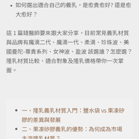
如何選出適合自己的義乳，是愈貴愈好? 還是愈
大愈好？
這 1 篇錢醫師要來跟大家分享，目前常見義乳材質
與品牌有魔滴二代、魔滴一代、柔滴、珍珠波、美
國曼陀-尊貴系列、女神波、盈波 該選誰？怎麼選？
隆乳材質比較、適合對象及隆乳價格帶你一次掌
握。
一、隆乳義乳材質入門：鹽水袋 vs 果凍矽
膠的差異與發展
二、果凍矽膠義乳的優勢：為何成為市場
主流隆乳材質？