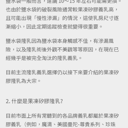
鹽水袋一般而言，建議 10～15 年左右可能需更換。
也由於鹽水袋的破裂風險通常較果凍矽膠義乳高，
且可能出現「慢性滲漏」的情況，這使乳房尺寸逐
漸縮小，因此定期追蹤檢查就變得很重要。
鹽水袋隆乳因為鹽水袋本身觸感不佳，有滲漏風
險，以及隆乳術後外觀不美觀等等原因，在現在已
經幾乎是被完全淘汰的隆乳義乳。
目前主流隆乳義乳選擇仍以接下來要介紹的果凍矽
膠隆乳為大宗。
2. 什麼是果凍矽膠隆乳?
目前市面上所有常聽到的各品牌義乳都屬於果凍矽
膠義乳（例如，魔滴、美國曼陀-尊貴系列、珍珠