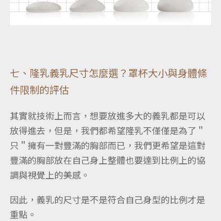
七、隆乳義乳尺寸怎麼選？罩杯大小與身體條
件限制的評估
其實就技術上而言，想要放進多大的義乳都是可以
放得進去，但是，我們都希望隆乳不僅僅是為了＂
只＂擁有一對豐滿的胸部而已，我們更希望是這對
豐滿的胸部放在自己身上整體也要達到比例上的協
調與視覺上的美感。
因此，義乳的尺寸是不是符合自己身型的比例才是
重點。