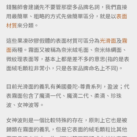
錢醫師會建議先不要管那麼多品牌名詞，我們直接
用最簡單、粗略的方式先做簡單區分，就是以
表面
材質
來分類。
這些果凍矽膠假體的表面材質可區分為
光滑面
及
霧
面
兩種。霧面又被稱為奈米絨毛面、奈米絲綢面、
微紋理表面等，基本上都是差不多的意思(指的是表
面絨毛顆粒非常小，只是各家品牌命名上不同)。
目前光滑面的義乳有美國曼陀-尊貴系列，盈波；代
表霧面包含了魔滴一代、魔滴二代、柔滴、珍珠
波、女神波等。
女神波則是一個比較特殊的存在，原則上它也是被
歸類在霧面的義乳，但是它表面的絨毛顆粒比其他