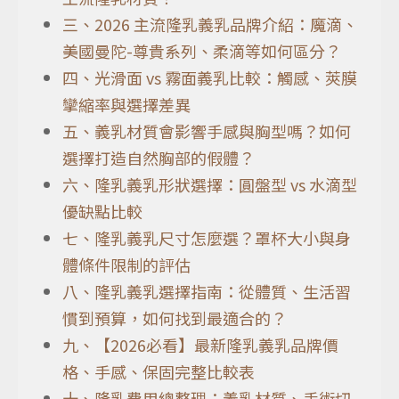
三、2026 主流隆乳義乳品牌介紹：魔滴、
美國曼陀-尊貴系列、柔滴等如何區分？
四、光滑面 vs 霧面義乳比較：觸感、莢膜
攣縮率與選擇差異
五、義乳材質會影響手感與胸型嗎？如何
選擇打造自然胸部的假體？
六、隆乳義乳形狀選擇：圓盤型 vs 水滴型
優缺點比較
七、隆乳義乳尺寸怎麼選？罩杯大小與身
體條件限制的評估
八、隆乳義乳選擇指南：從體質、生活習
慣到預算，如何找到最適合的？
九、【2026必看】最新隆乳義乳品牌價
格、手感、保固完整比較表
十、隆乳費用總整理：義乳材質、手術切