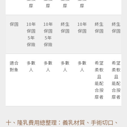
摩
摩
摩
摩
保固
10年
10年
終生
10年
終生
終生
保固
保固
保固
保固
保固
保固
5年
5年
保險
保險
適合
多數
多數
多數
多數
希望
希望
對象
人
人
人
人
柔軟
柔軟
且
且
能配
能配
合按
合按
摩者
摩者
十、隆乳費用總整理：義乳材質、手術切口、