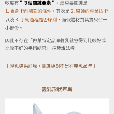
軟度有
＂３個關鍵要素＂
，最重要關鍵是
1.
2.
自身術前胸部的條件
，
其次是
醫師的專業技術
3.
以及
手術過程是否順利
，而
假體材質
其實只佔一
小部份。
因此不存在「做某特定品牌義乳就會得到比較好或
比較不好的手術結果」 這種說法喔！
｜隆乳結果好壞，關鍵絕對不是在義乳品牌｜
義乳形狀差異