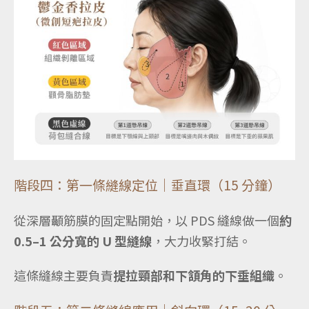
階段四：第一條縫線定位｜垂直環（15 分鐘）
從深層顳筋膜的固定點開始，以 PDS 縫線做一個
約
0.5–1 公分寬的 U 型縫線
，大力收緊打結。
這條縫線主要負責
提拉頸部和下頷角的下垂組織
。