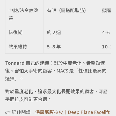
中臉/法令紋改
有限（需搭配脂肪）
顯著
善
恢復期
約 2 週
4–6 週
效果維持
5–8 年
10–2
Tonnard 自己的建議
：對於
中度老化、希望短恢
復、害怕大手術
的顧客，MACS 是「性價比最高的
選擇」。
對於
重度老化、追求最大化長期效果
的顧客，深層
平面拉皮可能更合適。
👉 延伸閱讀：
深層筋膜拉皮｜Deep Plane Facelift