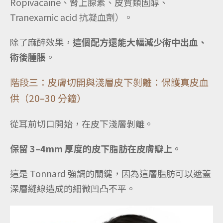
Ropivacaine、腎上腺素、皮質類固醇、
Tranexamic acid 抗凝血劑）。
除了麻醉效果，
這個配方還能大幅減少術中出血、
術後腫脹
。
階段三：皮膚切開與淺層皮下剝離：保護真皮血
供（20–30 分鐘）
從耳前切口開始，在皮下淺層剝離。
保留 3–4mm 厚度的皮下脂肪在皮膚瓣上。
這是 Tonnard 強調的關鍵，因為這層脂肪可以遮蓋
深層縫線造成的細微凹凸不平。