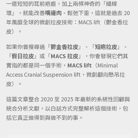
一道短短的耳前疤痕，加上兩條神奇的「縫線
環」，就能改善
嘴邊肉
、鬆弛下垂，這就是過去 20
年風靡全球的微創拉皮技術：MACS lift（鬱金香拉
皮）。
如果你曾搜尋過「
鬱金香拉皮
」、「
短疤拉皮
」、
「
假日拉皮
」或「
MACS 拉皮
」，你會發現它們其
實指的都是同一個手術，
MACS lift
（Minimal
Access Cranial Suspension lift，微創顱向懸吊拉
皮）。
這篇文章整合 2020 至 2025 年最新的系統性回顧與
統合分析文獻，以白話方式完整解析這個技術，包
括它真正做得到與做不到的事。