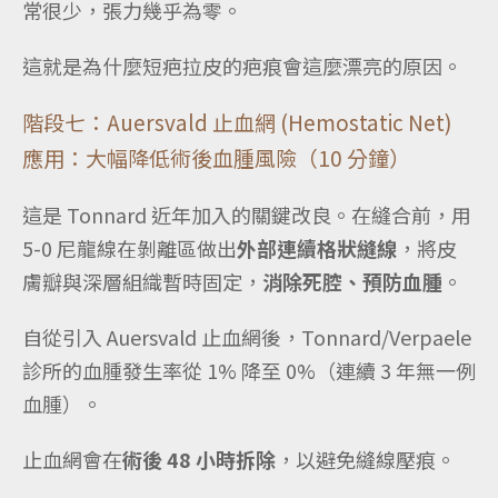
常很少，張力幾乎為零。
這就是為什麼短疤拉皮的疤痕會這麼漂亮的原因。
階段七：Auersvald 止血網 (Hemostatic Net)
應用：大幅降低術後血腫風險（10 分鐘）
這是 Tonnard 近年加入的關鍵改良。在縫合前，用
5-0 尼龍線在剝離區做出
外部連續格狀縫線
，將皮
膚瓣與深層組織暫時固定，
消除死腔、預防血腫
。
自從引入 Auersvald 止血網後，Tonnard/Verpaele
診所的血腫發生率從 1% 降至 0%（連續 3 年無一例
血腫）。
止血網會在
術後 48 小時拆除
，以避免縫線壓痕。