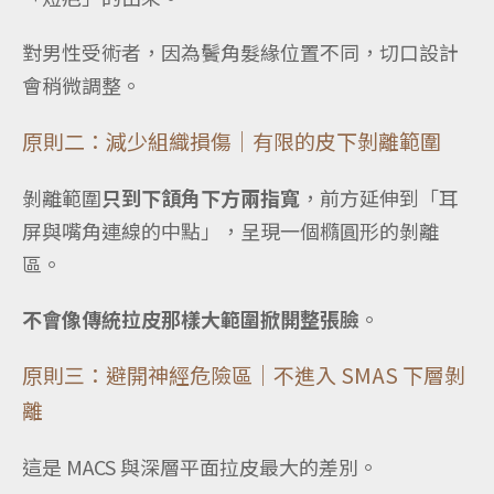
對男性受術者，因為鬢角髮緣位置不同，切口設計
會稍微調整。
原則二：減少組織損傷｜有限的皮下剝離範圍
剝離範圍
只到下頷角下方兩指寬
，前方延伸到「耳
屏與嘴角連線的中點」，呈現一個橢圓形的剝離
區。
不會像傳統拉皮那樣大範圍掀開整張臉
。
原則三：避開神經危險區｜不進入 SMAS 下層剝
離
這是 MACS 與深層平面拉皮最大的差別。