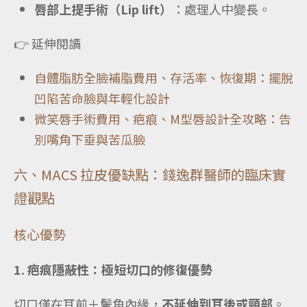
唇部上提手術（Lip lift）
：處理人中變長。
👉 延伸閱讀
自體脂肪全臉補脂費用、存活率、恢復期：擺脫
凹陷苦命臉與年輕化設計
微笑唇手術費用、疤痕、M型唇設計全攻略：告
別嘴角下垂與苦瓜臉
六、MACS 拉皮優缺點：錢逸群醫師的臨床實
證觀點
核心優勢
1. 疤痕隱蔽性：極短切口的修復優勢
切口僅在耳前＋鬢角內緣，
不延伸到耳後或頸部
。