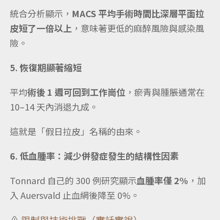
統合分析顯示，
MACS 平均手術時間比深層平面拉
皮短了一倍以上
，意味著更低的麻醉風險與感染風
險。
5. 恢復期顯著縮短
平均
術後 1 週可回到工作崗位
，瘀青與腫脹通常在
10–14 天內消退九成。
這就是「假日拉皮」名稱的由來。
6. 低血腫率：減少併發症發生的結構性因素
Tonnard 自己的 300 例研究顯示
血腫率僅 2%
，加
入 Auersvald 止血網後降至 0%。
⚠️
限制與技術挑戰（實話實說）