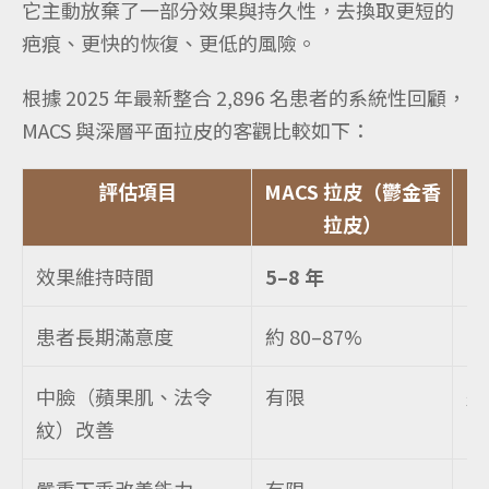
它主動放棄了一部分效果與持久性，去換取更短的
疤痕、更快的恢復、更低的風險。
根據 2025 年最新整合 2,896 名患者的系統性回顧，
MACS 與深層平面拉皮的客觀比較如下：
評估項目
MACS 拉皮（鬱金香
深
拉皮）
效果維持時間
5–8 年
1
患者長期滿意度
約 80–87%
9
中臉（蘋果肌、法令
有限
顯
紋）改善