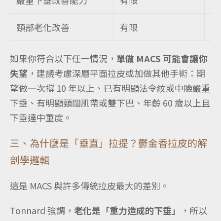
嚴重下垂改善能力
有限
強
頸部老化改善
有限
較
如果你符合以下任一情況，
單做 MACS 可能會讓你
失望
，建議考慮深層平面拉皮或加做其他手術：期
望做一次撐 10 年以上、已有明顯法令紋或中臉嚴重
下垂、有明顯頸闊肌帶或雙下巴、年齡 60 歲以上且
下垂達中重度。
三、為什麼是「垂直」拉提？鬱金香拉皮的解
剖學邏輯
這是 MACS 與許多傳統拉皮最大的差別。
Tonnard 強調，
老化是「重力造成的下垂」
，所以