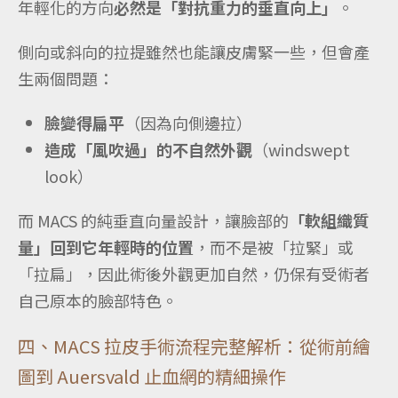
年輕化的方向
必然是「對抗重力的垂直向上」
。
側向或斜向的拉提雖然也能讓皮膚緊一些，但會產
生兩個問題：
臉變得扁平
（因為向側邊拉）
造成「風吹過」的不自然外觀
（windswept
look）
而 MACS 的純垂直向量設計，讓臉部的
「軟組織質
量」回到它年輕時的位置
，而不是被「拉緊」或
「拉扁」，因此術後外觀更加自然，仍保有受術者
自己原本的臉部特色。
四、MACS 拉皮手術流程完整解析：從術前繪
圖到 Auersvald 止血網的精細操作