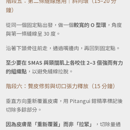
階段五：第二條縫線應用｜斜向環（15–20 分
鐘）
從同一個固定點出發，做一個
較寬的 O 型環
，角度
與第一條縫線呈 30 度。
沿著下頷骨往前走，通過嘴邊肉，再回到固定點。
至少要在 SMAS 與頸闊肌上各咬住 2–3 個強而有力
的組織點
，以避免縫線拉脫。
階段六：贅皮修剪與切口張力釋放（15 分鐘）
垂直方向重新覆蓋皮膚，用 Pitangui 鉗精準標記後
切除多餘部分。
因為皮膚是「重新覆蓋」而非「拉緊」
，切除量通