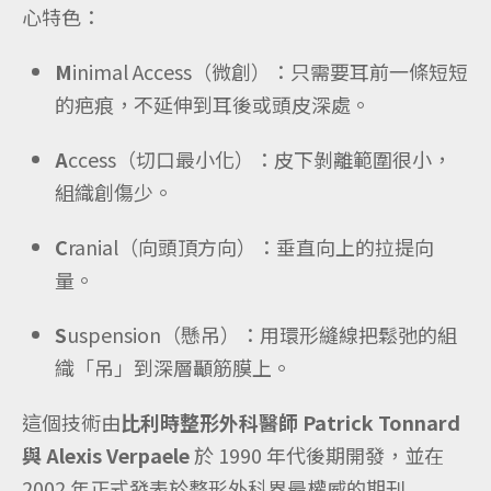
心特色：
M
inimal Access（微創）：只需要耳前一條短短
的疤痕，不延伸到耳後或頭皮深處。
A
ccess（切口最小化）：皮下剝離範圍很小，
組織創傷少。
C
ranial（向頭頂方向）：垂直向上的拉提向
量。
S
uspension（懸吊）：用環形縫線把鬆弛的組
織「吊」到深層顳筋膜上。
這個技術由
比利時整形外科醫師 Patrick Tonnard
與 Alexis Verpaele
於 1990 年代後期開發，並在
2002 年正式發表於整形外科界最權威的期刊