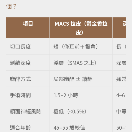
個？
項目
MACS 拉皮（鬱金香拉
深層
皮）
切口長度
短（僅耳前＋鬢角）
長（延
剝離深度
淺層（SMAS 之上）
深層（
麻醉方式
局部麻醉 ± 鎮靜
通常需
手術時間
1.5–2 小時
4–6 
顏面神經風險
極低（<0.5%）
中等（
適合年齡
45–55 歲較佳
50–70