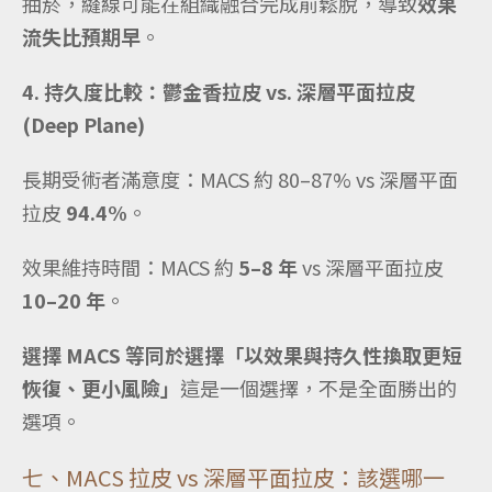
抽菸，縫線可能在組織融合完成前鬆脫，導致
效果
流失比預期早
。
4. 持久度比較：鬱金香拉皮 vs. 深層平面拉皮
(Deep Plane)
長期受術者滿意度：MACS 約 80–87% vs 深層平面
拉皮
94.4%
。
效果維持時間：MACS 約
5–8 年
vs 深層平面拉皮
10–20 年
。
選擇 MACS 等同於選擇「以效果與持久性換取更短
恢復、更小風險」
這是一個選擇，不是全面勝出的
選項。
七、MACS 拉皮 vs 深層平面拉皮：該選哪一