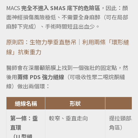
MACS
完全不進入 SMAS 底下的危險區
，因此：顏
面神經損傷風險極低、不需要全身麻醉（可在局部
麻醉下完成）、手術時間短且出血少。
原則四：生物力學垂直懸吊｜利用兩條「環形縫
線」抗衡重力
醫
師會在深層顳筋膜上找到一個強壯的固定點，然
後用
兩條 PDS 強力縫線
（可吸收性聚二噁烷酮縫
線）做出兩個環：
縫線名稱
形狀
第一條：垂
較窄、垂直走向
提拉頸部與
直環
角區）
（U 型縫