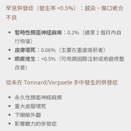
罕見併發症（發生率 <0.5%）：感染、傷口癒合
不良
暫時性顏面神經麻痺
：0.2%（通常 2 個月內自
行恢復）
皮膚壞死
：0.06%（主要在重度吸菸者）
疤痕增生
：<0.5%（可用類固醇注射或疤痕修整
改善）
從未在 Tonnard/Verpaele 手中發生的併發症
永久性顏面神經麻痺
重大皮瓣壞死
下眼瞼外翻
影響聽力的併發症