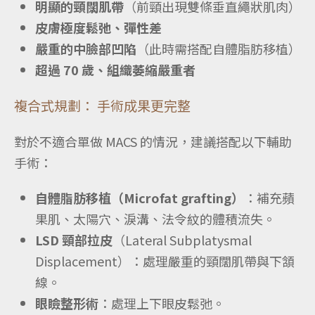
明顯的頸闊肌帶
（前頸出現雙條垂直繩狀肌肉）
皮膚極度鬆弛、彈性差
嚴重的中臉部凹陷
（此時需搭配自體脂肪移植）
超過 70 歲、組織萎縮嚴重者
複合式規劃： 手術成果更完整
對於不適合單做 MACS 的情況，建議搭配以下輔助
手術：
自體脂肪移植（Microfat grafting）
：補充蘋
果肌、太陽穴、淚溝、法令紋的體積流失。
LSD 頸部拉皮
（Lateral Subplatysmal
Displacement）：處理嚴重的頸闊肌帶與下頷
線。
眼瞼整形術
：處理上下眼皮鬆弛。