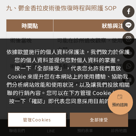
九、鬱金香拉皮術後恢復時程與照護 SOP
時間點
狀態與注意事
術後當晚
可能在診所過夜觀察，使用 16–18
小時
依據歐盟施行的個人資料保護法，我們致力於保護
您的個人資料並提供您對個人資料的掌握。
術後第 1 天
洗髮、出院。開始口服皮質類固醇
按一下「全部接受」，代表您允許我們置放
Cookie 來提升您在本網站上的使用體驗、協助我
術後第 2 天
拆除 Auersvald 止血網，皮質
們分析網站效能和使用狀況，以及讓我們投放相關
聯的行銷內容。您可以在下方管理 Cookie 設定。
術後第 3–4 天
瘀青最明顯期，可開始用化妝品
按一下「確認」即代表您同意採用目前的設定。
預約諮詢
術後第 5–6 天
拆線
管理Cookies
全部接受
聯絡我們
預約表單
診所地圖
LINE
術後第 7–10 天
腫脹與瘀青大幅消退