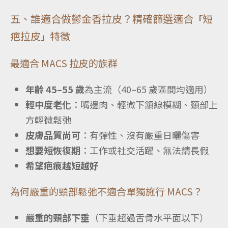
五、誰適合做鬱金香拉皮？精確篩選適合
短
「
疤拉皮
特徵
」
最適合 MACS 拉皮的族群
年齡 45–55 歲
為主流（40–65 歲區間均適用）
輕中度老化
：嘴邊肉、輕微下頷線模糊、頸部上
方輕微鬆弛
皮膚品質尚可
：有彈性、沒有嚴重日曬傷害
想要短恢復期
：工作或社交活躍、無法請長假
希望疤痕越短越好
為何嚴重的頸部鬆弛不適合單獨施行 MACS？
嚴重的頸部下垂
（下垂超過舌骨水平面以下）