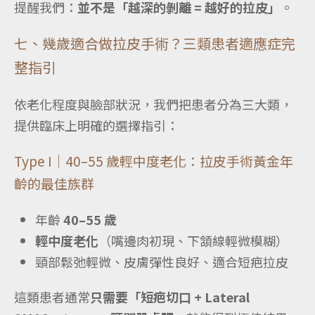
提醒我們：
並不是「越深的剝離 = 越好的拉皮」
。
七、幾歲適合做拉皮手術？三類患者適應症完
整指引
依老化程度與臉部狀況，我們把患者分為三大類，
提供臨床上明確的選擇指引：
Type I｜40–55 歲輕中度老化：拉皮手術黃金年
齡的最佳族群
年齡
40–55 歲
輕中度老化
（嘴邊肉初現、下頷線輕微模糊）
頸部鬆弛輕微、皮膚彈性良好、適合短疤拉皮
這類患者通常
只需要「短疤切口 + Lateral