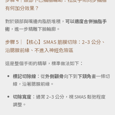
有何加分效果？
對於頸部與嘴邊肉脂肪堆積，
可以適度合併抽脂手
術
，進一步精雕下臉輪廓。
步驟 5｜【核心】SMAS 筋膜切除：2–3 公分、
沿腮腺前緣、不進入神經危險區
這是整個手術的精華，標準做法如下：
標記切除線
：從
外側顴骨
向下到
下頷角
畫一條切
線，沿著腮腺前緣。
切除寬度
：通常 2–3 公分，視 SMAS 鬆弛程度
調整。