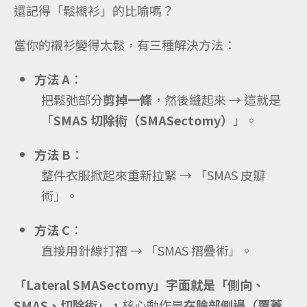
還記得「鬆襯衫」的比喻嗎？
當你的襯衫變得太鬆，有三種解決方法：
方法 A
：
把鬆弛部分
剪掉一條
，然後縫起來 → 這就是
「
SMAS 切除術（SMASectomy）
」。
方法 B
：
整件衣服掀起來重新拉緊 → 「SMAS 皮瓣
術」。
方法 C
：
直接用針線打褶 → 「SMAS 摺疊術」。
「Lateral SMASectomy」字面就是「側向、
SMAS、切除術」，
核心動作是
在臉部側邊（覆蓋