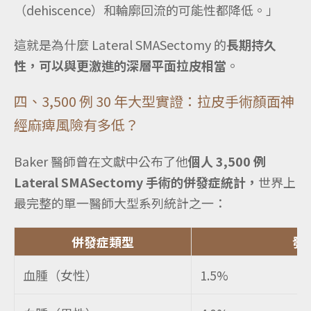
（dehiscence）和輪廓回流的可能性都降低。」
這就是為什麼 Lateral SMASectomy 的
長期持久
性，可以與更激進的深層平面拉皮相當
。
四、3,500 例 30 年大型實證：拉皮手術顏面神
經麻痺風險有多低？
Baker 醫師曾在文獻中公布了他
個人 3,500 例
Lateral SMASectomy 手術的併發症統計，
世界上
最完整的單一醫師大型系列統計之一：
併發症類型
發
血腫（女性）
1.5%