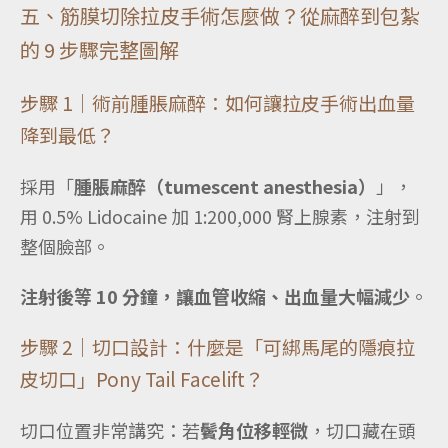
五、筋膜切除拉皮手術怎麼做？從麻醉到包紮
的 9 步驟完整圖解
步驟 1｜術前腫脹麻醉：如何讓拉皮手術出血量
降到最低？
採用「
腫脹麻醉（tumescent anesthesia）
」，
用 0.5% Lidocaine 加 1:200,000 腎上腺素，注射到
整個臉部。
注射後等 10 分鐘，讓血管收縮、出血量大幅減少
。
步驟 2｜切口設計：什麼是「可綁馬尾的隱痕拉
皮切口」Pony Tail Facelift？
切口位置非常講究：若
鬢角位移輕微
，切口藏在頭