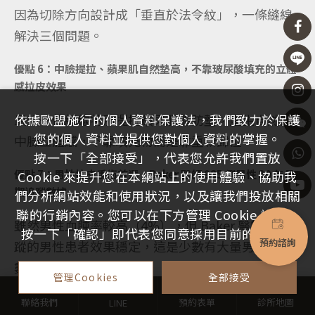
因為切除方向設計成「垂直於法令紋」，一條縫線
解決三個問題。
優點 6：中臉提拉、蘋果肌自然墊高，不靠玻尿酸填充的立體
感拉皮效果
最後一條縫線特別提拉蘋果肌脂肪墊，產生自然的
依據歐盟施行的個人資料保護法，我們致力於保護
您的個人資料並提供您對個人資料的掌握。
中臉立體感，不靠填充物而是靠重新歸位。
按一下「全部接受」，代表您允許我們置放
優點 7：男性拉皮手術首選，Baker 醫師 985 例男性 30 年長
Cookie 來提升您在本網站上的使用體驗、協助我
期追蹤數據
們分析網站效能和使用狀況，以及讓我們投放相關
聯的行銷內容。您可以在下方管理 Cookie 設定。
雖然男性血腫率較高（4%），但 Baker 醫師長年追
按一下「確認」即代表您同意採用目前的設定。
預約諮詢
蹤的男性患者效果穩定，這是少數有大量男性患者
數據的拉皮技術。
管理Cookies
全部接受
👉 延伸閱讀：
男性臉部拉皮手術完整解析｜Male
聯絡我們
預約表單
診所地圖
LINE