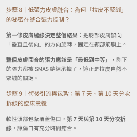
步驟 8｜低張力皮膚縫合：為何「拉皮不緊繃」
的秘密在縫合張力控制？
第一條皮膚縫線決定整個結果
：把臉部皮膚瓣向
「垂直且後向」的方向旋轉，固定在顳部筋膜上。
整個皮膚閉合的張力應該是「最低到中等」，
剩下
的張力都被 SMAS 縫線承擔了，這正是拉皮自然不
緊繃的關鍵。
步驟 9｜術後引流與包紮：第 7 天、第 10 天分次
拆線的臨床意義
軟性頭部包紮覆蓋傷口，
第 7 天與第 10 天分次拆
線
，讓傷口有充分時間癒合。