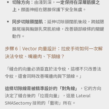
切除方向
：由淺到深，
一定保持在深層筋膜之
上，
顏面神經在腮腺保護下安全無虞。
同步切除頸闊肌
：延伸切除頸闊肌後段，跨越腮
腺尾端與胸鎖乳突肌前緣，改善頸部線條的關鍵
動作。
步驟 6｜Vector 向量設計：拉皮手術如何一次解
決法令紋、嘴邊肉、下頷線？
「縫合的向量必須垂直於法令紋，這樣不只改善法
令紋，還會同時改善嘴邊肉與下頷線。」
這條切除線是被精準設計的「對角線」
，它的方向
決定了縫合後的「拉提向量」，這是 Lateral
SMASectomy 技術的「藝術」所在。