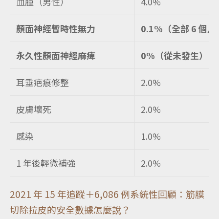
血腫（男性）
4.0%
顏面神經暫時性無力
0.1%（全部 6 個
永久性顏面神經麻痺
0%（從未發生）
耳垂疤痕修整
2.0%
皮膚壞死
2.0%
感染
1.0%
1 年後輕微補強
2.0%
2021 年 15 年追蹤＋6,086 例系統性回顧：筋膜
切除拉皮的安全數據怎麼說？