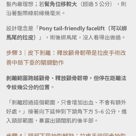
髮內最理想；若
鬢角位移較大
（超過 5 公分），則
沿著髮際線前緣幾毫米。
設計理念是「
Pony tail-friendly facelift（可以綁
馬尾的拉皮）
」，術後綁馬尾，沒人看得出做過。
步驟 3｜皮下剝離：釋放顴骨韌帶是拉皮手術改
善中臉下垂的關鍵動作
剝離範圍跨越顴骨、釋放顴骨韌帶，但停在距離法
令紋幾公分的位置
。
「剝離超過這個範圍，只會增加出血、不會有額外
好處。」接著向下延伸到下頷角下方 5–6 公分，進
入頸部範圍，暴露出頸闊肌的後半部。
步驟 4｜頸部下巴抽脂輔助：拉皮手術同步抽脂