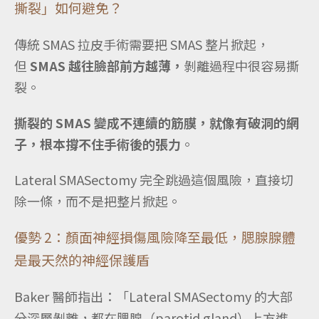
撕裂」如何避免？
傳統 SMAS 拉皮手術需要把 SMAS 整片掀起，
但
SMAS 越往臉部前方越薄，
剝離過程中很容易撕
裂。
撕裂的 SMAS 變成不連續的筋膜，就像有破洞的網
子，根本撐不住手術後的張力
。
Lateral SMASectomy 完全跳過這個風險，直接切
除一條，而不是把整片掀起。
優勢 2：顏面神經損傷風險降至最低，腮腺腺體
是最天然的神經保護盾
Baker 醫師指出：
「Lateral SMASectomy 的大部
分深層剝離，都在腮腺（parotid gland）上方進