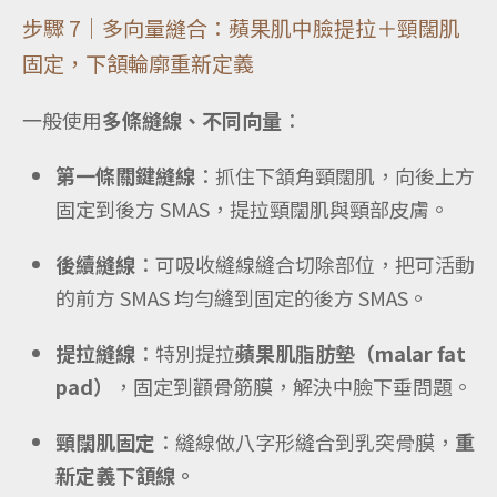
步驟 7｜多向量縫合：蘋果肌中臉提拉＋頸闊肌
固定，下頷輪廓重新定義
一般使用
多條縫線、不同向量
：
第一條關鍵縫線
：抓住下頷角頸闊肌，向後上方
固定到後方 SMAS，提拉頸闊肌與頸部皮膚。
後續縫線
：可吸收縫線縫合切除部位，把可活動
的前方 SMAS 均勻縫到固定的後方 SMAS。
提拉縫線
：特別提拉
蘋果肌脂肪墊（malar fat
pad）
，固定到顴骨筋膜，解決中臉下垂問題。
頸闊肌固定
：縫線做八字形縫合到乳突骨膜，
重
新定義下頷線。