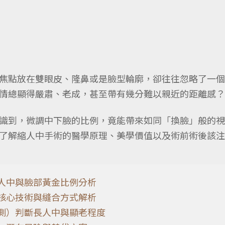
點放在雙眼皮、隆鼻或是臉型輪廓，卻往往忽略了一個影響
情總顯得嚴肅、老成，甚至帶有幾分難以親近的距離感？
識到，微調中下臉的比例，竟能帶來如同「換臉」般的視
了解縮人中手術的醫學原理、美學價值以及術前術後該注
人中與臉部黃金比例分析
核心技術與縫合方式解析
測）判斷長人中與顯老程度