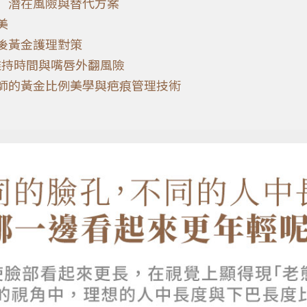
）潛在風險與替代方案
美
後黃金護理對策
維持時間與嘴唇外翻風險
師的黃金比例美學與疤痕管理技術