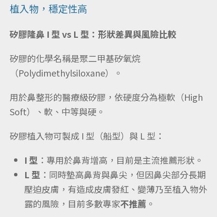
植入物，穩定性高
矽膠隆鼻 I 型 vs L 型：形狀差異與風險比較
矽膠的化學名稱是聚二甲基矽氧烷
（Polydimethylsiloxane）。
用於鼻整形的醫療級矽膠，依硬度分為極軟（High
Soft）、軟、中等與硬。
矽膠植入物可製成 I 型（船型）與 L 型：
I 型
：專用於鼻背增高，目前是主流推薦形狀。
L 型
：同時墊高鼻背與鼻尖，但因鼻尖部分長期
壓迫皮膚，有造成皮膚發紅、變薄乃至植入物外
露的風險，目前多數專家
不推薦
。