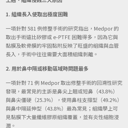
1. 組織
長入使取出極度困難
一項針對 581 例修整手術的研究指出，Medpor 的
取出手術遠比矽膠或 e-PTFE 困難得多，因為它與
黏膜及軟骨膜的牢固黏附反映了旺盛的組織與血管
長入，手術中往往需要大面積組織剝離。
2. 用於鼻中隔或移動區域時問題最多
一項針對 71 例 Medpor 取出修整手術的回溯性研究
發現，最常見的主訴是鼻尖上翹或短鼻（43.8%）
與鼻尖僵硬（25.3%），使用鼻柱支撐型（49.2%）
與鼻中隔延伸型（43.8%）最為常見；組織學上可
見黏膜下大量纖維膠原組織覆蓋，並有炎性細胞浸
潤。