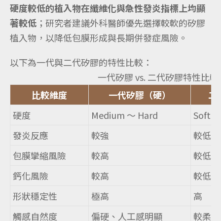
硬度較低的植入物在纖維化與急性發炎指標上均顯
著較低
；研究者建議外科醫師優先選擇較軟的矽膠
植入物，以降低包膜形成與長期併發症風險。
以下為一代與二代矽膠的特性比較：
一代矽膠 vs. 二代矽膠特性比較
比較維度
一代矽膠（硬）
二
硬度
Medium ～ Hard
Soft ～
發炎反應
較強
較低
包膜攣縮風險
較高
較低
鈣化風險
較高
較低
形狀穩定性
極高
高
觸感自然度
偏硬、人工感明顯
較柔和