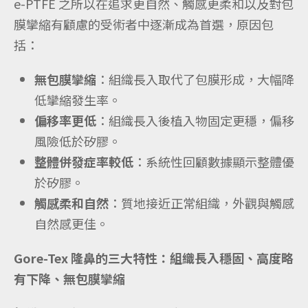
e-PTFE 之所以在追求更自然、觸感更柔和以及對包
膜攣縮有顧慮的受術者中逐漸成為首選，原因包
括：
無包膜攣縮
：組織長入取代了包膜形成，大幅降
低攣縮發生率。
偏移率更低
：組織長入後植入物固定更穩，偏移
風險低於矽膠。
整體併發症率較低
：系統性回顧數據顯示整體優
於矽膠。
觸感柔和自然
：質地接近正常組織，外觀與觸感
自然感更佳。
Gore-Tex 隆鼻的三大特性：組織長入穩固、高度略
有下降、無包膜攣縮