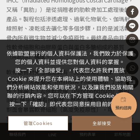
IHCC（Irradiated Homologous Costal Cartilage，
又稱「異肋」）是從捐贈者的肋軟骨加工處理後的
產品。製程包括滲透處理、過氧化物氧化、伽瑪射
線照射、凍乾或去礦化等多個步驟，目的是滅活軟
骨內所有微生物並減少免疫原性。最終產品由非活
性軟骨細胞和由膠原蛋白與蛋白多醣組成的基質
依據歐盟施行的個人資料保護法，我們致力於保護
（Matrix）構成。
您的個人資料並提供您對個人資料的掌握。
按一下「全部接受」，代表您允許我們置放
軟骨基質對免疫細胞具有「免疫屏障」效果，使軟
Cookie 來提升您在本網站上的使用體驗、協助我
骨具有「免疫豁免（Immune Privileged）」特
們分析網站效能和使用狀況，以及讓我們投放相關
性。理論上，去除軟骨膜（Perichondrium）後的
聯的行銷內容。您可以在下方管理 Cookie 設定。
IHCC 幾乎不應有抗原性。然而，雕刻加工時刀具切
按一下「確認」即代表您同意採用目前的設定。
預約諮詢
割面會暴露軟骨細胞（高度免疫原性），可能在切
割面引發局限性免疫反應，這可能是部分 IHCC 吸收
管理Cookies
全部接受
與碎裂的原因。
聯絡我們
預約表單
診所地圖
LINE