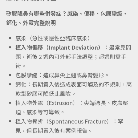
矽膠隆鼻有哪些併發症？感染、偏移、包膜攣縮、
鈣化、外露完整說明
感染（急性或慢性亞臨床感染）
植入物偏移（Implant Deviation）
：最常見問
題，術後 2 週內可外部手法調整；超過則需手
術。
包膜攣縮：造成鼻尖上翹或鼻背變形。
鈣化：長期置入後造成表面可觸及的不規則，高
軟型矽膠可降低此風險。
植入物外露（Extrusion）：尖端過長、皮膚壓
迫、感染等可導致。
植入物骨折（Spontaneous Fracture）：罕
見，但長期置入後有案例報告。