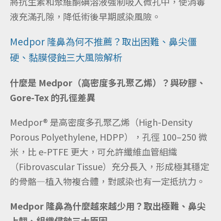
將抗生素和聚維酮碘溶液強制吸入微孔中，使消毒
液充滿孔隙，降低術後早期感染風險。
Medpor 隆鼻為何不推薦？取出困難、鼻尖僵
硬、黏膜侵蝕三大風險解析
什麼是 Medpor（高密度多孔聚乙烯）？與矽膠、
Gore-Tex 的孔徑差異
Medpor® 是高密度多孔聚乙烯（High-Density
Porous Polyethylene, HDPP），孔徑 100–250 微
米，比 e-PTFE 更大，可允許纖維血管組織
（Fibrovascular Tissue）充分長入，形成極其穩定
的骨骼—植入物複合體，對感染也有一定抵抗力。
Medpor 隆鼻為什麼越來越少用？取出極難、鼻尖
上翹、組織侵蝕三大原因