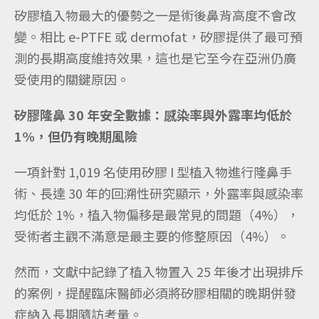
矽膠植入物最大的優勢之一是術後鼻背高度不會改
變。相比 e-PTFE 或 dermofat，矽膠提供了最可預
測的長期高度維持效果，這也是它至今在亞洲仍廣
受使用的關鍵原因。
矽膠隆鼻 30 年安全數據：感染率與外露率均低於
1%，但仍有晚期風險
一項針對 1,019 名使用矽膠 I 型植入物進行隆鼻手
術、長達 30 年的回溯性研究顯示，外露率與感染率
均低於 1%，植入物偏移是最常見的問題（4%），
受術者主觀不滿意是最主要的修整原因（4%）。
然而，文獻中記錄了植入物置入 25 年後才出現排斥
的案例，提醒臨床醫師必須將矽膠相關的晚期併發
症納入長期隨訪考量。