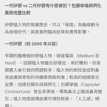
一代矽膠 vs 二代矽膠有什麼差別？包膜攣縮與鈣化
風險完整比較
矽膠植入物的發展歷史，可以「硬度」為軸線劃分
為兩個世代，其差異對臨床結果有實質影響。
一代矽膠（約 2000 年以前）
早期的醫療級矽膠植入物，硬度偏高（Medium 至
Hard）。這類植入物雖形狀穩定、易於雕刻，但長
期置入後引發的問題較多：植入物的剛性造成對鼻
背皮膚與骨架的持續摩擦與刺激；較高的組織發炎
反應，加速包膜形成與鈣化；包膜攣縮（Capsular
Contracture）發生率更高，導致鼻尖上翹或鼻背變
形；植入物透過薄皮膚可視性較高，「人工感」明
顯。