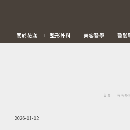
關於花漾
整形外科
美容醫學
醫髮
首頁
海內外
2026-01-02