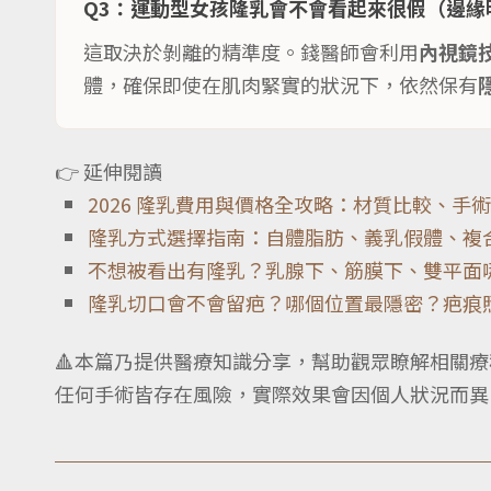
Q3：運動型女孩隆乳會不會看起來很假（邊緣
這取決於剝離的精準度。錢醫師會利用
內視鏡
體，確保即使在肌肉緊實的狀況下，依然保有
👉 延伸閱讀
2026 隆乳費用與價格全攻略：材質比較、手
隆乳方式選擇指南：自體脂肪、義乳假體、複
不想被看出有隆乳？乳腺下、筋膜下、雙平面
隆乳切口會不會留疤？哪個位置最隱密？疤痕
🔺本篇乃提供醫療知識分享，幫助觀眾瞭解相關
任何手術皆存在風險，實際效果會因個人狀況而異