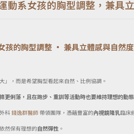
運動系女孩的胸型調整，兼具
孩的胸型調整 • 兼具立體感與自然度
大」，而是希望胸型看起來自然、比例協調。
條更俐落，且在跑步、重訓等活動時也要維持理想的動態
形外科
錢逸群醫師
帶領團隊，憑藉豐富的
內視鏡隆乳
臨床
依然保有理想的
自然彈性
。