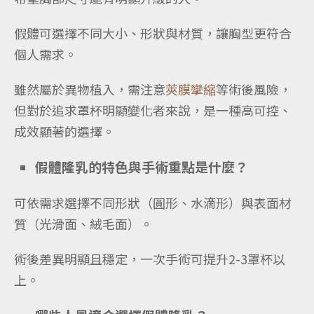
假體可選擇不同大小、形狀與材質，讓胸型更符合
個人需求。
雖然屬於異物植入，需注意
莢膜攣縮
等術後風險，
但對於追求罩杯明顯變化者來說，是一種高可控、
成效顯著的選擇。
假體隆乳的特色與手術重點是什麼？
可依需求選擇不同形狀（圓形、水滴形）與表面材
質（光滑面、絨毛面）。
術後差異明顯且穩定，一次手術可提升2-3罩杯以
上。