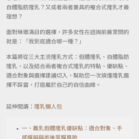
自體脂肪隆乳？又或者兩者兼具的複合式隆乳才最
理想？
面對琳瑯滿目的選擇，許多女性在諮詢前最常問的
就是：「我到底適合哪一種？」
本篇將從三大主流隆乳方式：假體隆乳、自體脂肪
隆乳，以及結合兩者複合式隆乳的特點、優缺點、
適合對象與選擇建議切入，幫助您一次搞懂隆乳選
擇不踩雷，打造屬於自己的自信曲線。
延伸閱讀：
隆乳懶人包
一、義乳假體隆乳優缺點：適合對象、手
感模擬與術後莢膜風險