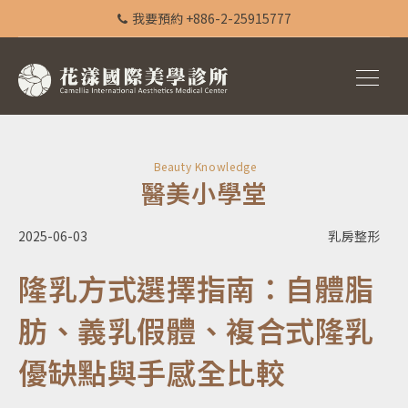
我要預約 +886-2-25915777
Beauty Knowledge
醫美小學堂
2025-06-03
乳房整形
隆乳方式選擇指南：自體脂
肪、義乳假體、複合式隆乳
優缺點與手感全比較