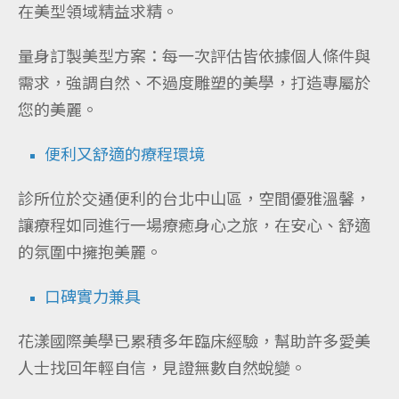
在美型領域精益求精。
量身訂製美型方案：每一次評估皆依據個人條件與
需求，強調自然、不過度雕塑的美學，打造專屬於
您的美麗。
便利又舒適的療程環境
診所位於交通便利的台北中山區，空間優雅溫馨，
讓療程如同進行一場療癒身心之旅，在安心、舒適
的氛圍中擁抱美麗。
口碑實力兼具
花漾國際美學已累積多年臨床經驗，幫助許多愛美
人士找回年輕自信，見證無數自然蛻變。