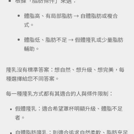
根據「脂肪條件」來選：
體脂高、有局部脂肪 → 自體脂肪或複合
式。
體脂低、脂肪不足 → 假體隆乳或少量脂肪
輔助。
隆乳沒有標準答案：想自然、想升級、想完美，每
種選擇給您不同答案。
每一種隆乳方式都有其適合的人與條件限制：
假體隆乳：適合希望罩杯明顯升級、體脂不足
者。
自體脂肪隆乳：則適合追求自然柔軟、脂肪充足