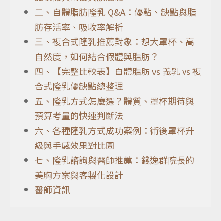
二、自體脂肪隆乳 Q&A：優點、缺點與脂
肪存活率、吸收率解析
三、複合式隆乳推薦對象：想大罩杯、高
自然度，如何結合假體與脂肪？
四、【完整比較表】自體脂肪 vs 義乳 vs 複
合式隆乳優缺點總整理
五、隆乳方式怎麼選？體質、罩杯期待與
預算考量的快速判斷法
六、各種隆乳方式成功案例：術後罩杯升
級與手感效果對比圖
七、隆乳諮詢與醫師推薦：錢逸群院長的
美胸方案與客製化設計
醫師資訊