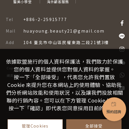
醫美小學堂
海外顧客服務
Tel
+886-2-25915777
Mail
huayoung.beauty21@gmail.com
Add
104 臺北市中山區民權東路二段21號3樓
依據歐盟施行的個人資料保護法，我們致力於保護
您的個人資料並提供您對個人資料的掌握。
Copyright ©
2026
–
Corporation.
All Rights Reserved.
網頁設計
按一下「全部接受」，代表您允許我們置放
‧
iBest
Cookie 來提升您在本網站上的使用體驗、協助我
們分析網站效能和使用狀況，以及讓我們投放相關
聯的行銷內容。您可以在下方管理 Cookie 設定。
Contact Us
按一下「確認」即代表您同意採用目前的設定。
預約諮詢
管理Cookies
全部接受