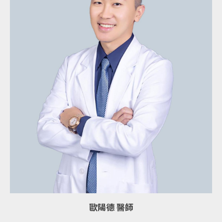
歐陽德 醫師