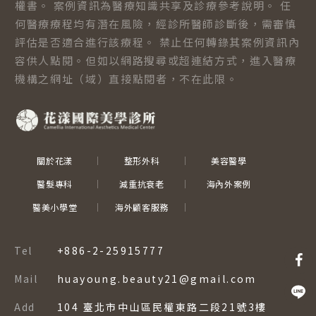
權書。 案例資訊為醫療知識共享及診療參考說明。 任
何醫療療程均有潛在風險，經診所醫師診斷後，需審慎
評估是否適合進行該療程。 禁止任何轉錄其案例資訊內
容供人點閱。但如以網路搜尋或超連結方式，進入醫療
機構之網址（域）直接點閱者，不在此限。
關於花漾
整形外科
美容醫學
醫髮專科
減重抗衰老
海內外案例
醫美小學堂
海外顧客服務
Tel
+886-2-25915777
Mail
huayoung.beauty21@gmail.com
Add
104 臺北市中山區民權東路二段21號3樓