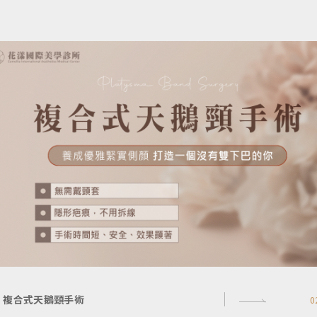
複合式天鵝頸手術
0