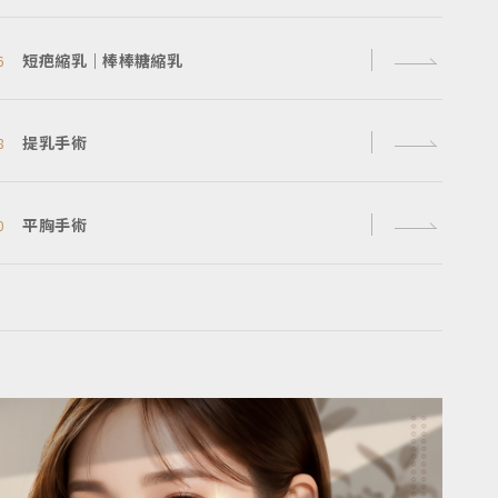
短疤縮乳｜棒棒糖縮乳
6
提乳手術
8
平胸手術
0