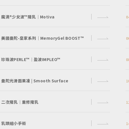
魔滴®少女波™隆乳｜Motiva
0
美國曼陀-皇家系列｜MemoryGel BOOST™
0
珍珠波PERLE™｜盈波IMPLEO™
0
曼陀光滑面果凍 | Smooth Surface
1
二次隆乳｜重修隆乳
1
乳頭縮小手術
1