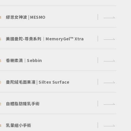
繆思女神波 | MESMO
4
美國曼陀-尊貴系列｜MemoryGel™ Xtra
6
香榭柔滴｜Sebbin
8
曼陀絨毛面果凍 | Siltex Surface
0
自體脂肪隆乳手術
2
乳暈縮小手術
4