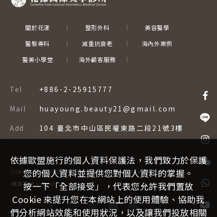
關於花漾
整形外科
美容醫學
醫髮專科
減重抗衰老
海內外案例
醫美小學堂
海外顧客服務
Tel
+886-2-25915777
Mail
huayoung.beauty21@gmail.com
Add
104 臺北市中山區民權東路二段21號3樓
依據歐盟施行的個人資料保護法，我們致力於保護
您的個人資料並提供您對個人資料的掌握。
Copyright ©
2026
–
Corporation.
All Rights Reserved.
按一下「全部接受」，代表您允許我們置放
網頁設計
‧
iBest
Cookie 來提升您在本網站上的使用體驗、協助我
們分析網站效能和使用狀況，以及讓我們投放相關