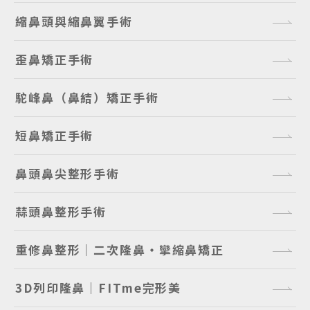
縮鼻頭與縮鼻翼手術
歪鼻矯正手術
駝峰鼻（鼻結）矯正手術
短鼻矯正手術
鼻頭鼻尖整形手術
蒜頭鼻整形手術
重修鼻整形｜二次隆鼻・攣縮鼻矯正
3D列印隆鼻｜FITme完形美