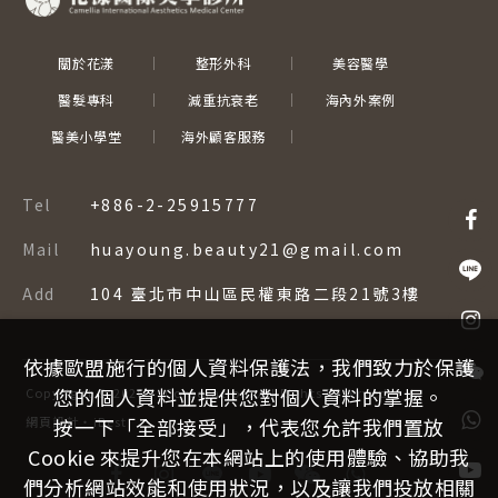
關於花漾
整形外科
美容醫學
醫髮專科
減重抗衰老
海內外案例
醫美小學堂
海外顧客服務
Tel
+886-2-25915777
Mail
huayoung.beauty21@gmail.com
Add
104 臺北市中山區民權東路二段21號3樓
依據歐盟施行的個人資料保護法，我們致力於保護
您的個人資料並提供您對個人資料的掌握。
Copyright ©
2026
–
Corporation.
All Rights Reserved.
按一下「全部接受」，代表您允許我們置放
網頁設計
‧
iBest
Cookie 來提升您在本網站上的使用體驗、協助我
們分析網站效能和使用狀況，以及讓我們投放相關