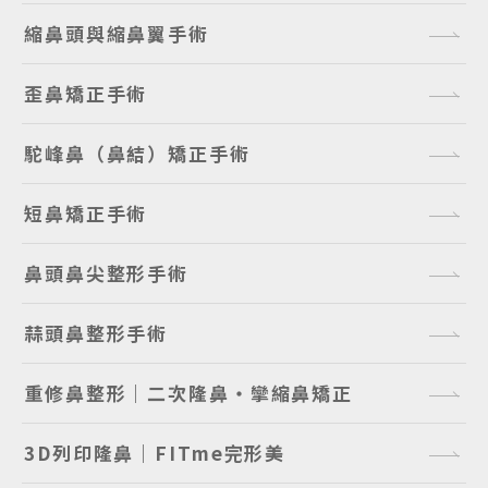
縮鼻頭與縮鼻翼手術
歪鼻矯正手術
駝峰鼻（鼻結）矯正手術
短鼻矯正手術
鼻頭鼻尖整形手術
蒜頭鼻整形手術
重修鼻整形｜二次隆鼻・攣縮鼻矯正
3D列印隆鼻｜FITme完形美