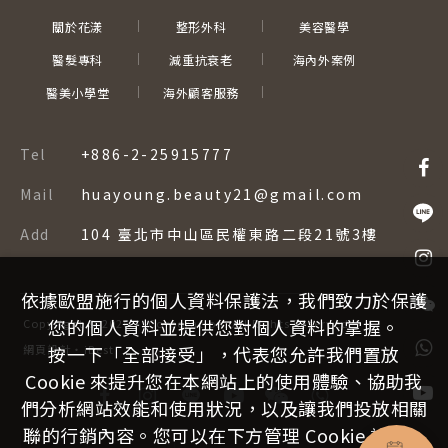
關於花漾
整形外科
美容醫學
醫髮專科
減重抗衰老
海內外案例
醫美小學堂
海外顧客服務
Tel
+886-2-25915777
Mail
huayoung.beauty21@gmail.com
Add
104 臺北市中山區民權東路二段21號3樓
依據歐盟施行的個人資料保護法，我們致力於保護
您的個人資料並提供您對個人資料的掌握。
Copyright ©
2026
–
Corporation.
All Rights Reserved.
網頁設計
‧
iBest
按一下「全部接受」，代表您允許我們置放
Cookie 來提升您在本網站上的使用體驗、協助我
們分析網站效能和使用狀況，以及讓我們投放相關
聯的行銷內容。您可以在下方管理 Cookie 設定。