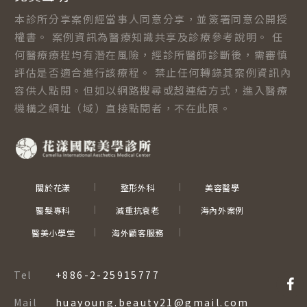
本診所分享案例經當事人同意分享，並簽署同意公開授
權書。 案例資訊為醫療知識共享及診療參考說明。 任
何醫療療程均有潛在風險，經診所醫師診斷後，需審慎
評估是否適合進行該療程。 禁止任何轉錄其案例資訊內
容供人點閱。但如以網路搜尋或超連結方式，進入醫療
機構之網址（域）直接點閱者，不在此限。
關於花漾
整形外科
美容醫學
醫髮專科
減重抗衰老
海內外案例
醫美小學堂
海外顧客服務
Tel
+886-2-25915777
Mail
huayoung.beauty21@gmail.com