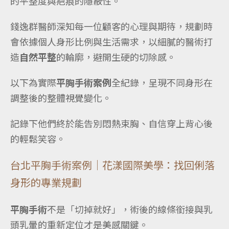
的平整度與疤痕的隱蔽性。
錢逸群醫師深知每一位顧客的心理與期待，規劃時
會依據個人身形比例與生活需求，以細膩的醫術打
造
自然平整
的輪廓，避開生硬的切除感。
以下為實際
平胸手術案例
全紀錄，呈現不同身形在
調整後的整體視覺變化。
記錄下他們終於能告別悶熱束胸、自信穿上背心後
的輕鬆笑容。
台北平胸手術案例｜花漾國際美學：找回俐落
身形的專業規劃
平胸手術
不是「切掉就好」，術後的線條銜接與乳
頭乳暈的重新定位才是美感關鍵。