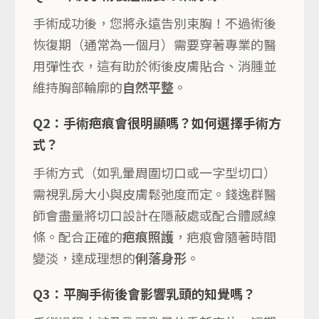
手術成功後，您將永遠告別束胸！不過術後
恢復期（通常為一個月）需要穿著專業的醫
用彈性衣，這有助於術後皮膚貼合、消腫並
維持胸部輪廓的
自然平整
。
Q2：手術疤痕會很明顯嗎？如何選擇手術方
式？
手術方式（如乳暈周圍切口或一字型切口）
需視乳房大小與皮膚鬆弛度而定。錢逸群醫
師會盡量將切口設計在隱蔽處或配合體感線
條。配合正確的
疤痕照護
，疤痕會隨著時間
變淡，達成理想的
俐落身形
。
Q3：平胸手術後會影響乳頭的知覺嗎？