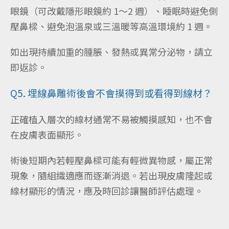
眼鏡（可改戴隱形眼鏡約 1～2 週）、睡眠時避免側
壓鼻樑、避免泡溫泉或三溫暖等高溫環境約 1 週。
如出現持續加重的腫脹、發熱或異常分泌物，請立
即返診。
Q5. 埋線鼻雕術後會不會摸得到或看得到線材？
正確植入層次的線材通常不易被觸摸感知，也不會
在皮膚表面顯形。
術後短期內若輕壓鼻樑可能有輕微異物感，屬正常
現象，隨組織適應而逐漸消退。若出現皮膚隆起或
線材顯形的情況，應及時回診讓醫師評估處理。