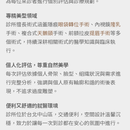
為每位來診者進行個別評估與診療規劃。
專精美型領域
診所擅長術式涵蓋隱痕
眼袋轉位手術
、內視鏡
隆乳
手術、複合式
天鵝頸
手術、前額拉皮
提眉手術
等多
個術式，持續深耕相關術式的醫學知識與臨床執
行。
個人化評估，尊重自然美學
每次評估依據個人骨架、臉型、組織狀況與需求進
行完整分析，強調與個人原有輪廓和諧的術後表
現，不追求過度雕塑。
便利又舒適的就醫環境
診所位於台北中山區，交通便利，空間設計溫馨沉
穩，致力於讓每一次到診都在安心的氛圍中進行。