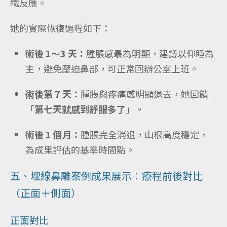
織反應。
她的實際恢復過程如下：
術後 1～3 天：
腫脹感最為明顯，建議以仰睡為
主，避免壓迫鼻部，可正常回辦公室上班。
術後第 7 天：
腫脹與疼痛感明顯退去，她回饋
「
第七天就感到舒服多了
」。
術後 1 個月：
腫脹完全消退，山根高度穩定，
為成果評估的基準時間點。
五、埋線鼻雕案例成果展示：療程前後對比
（正面＋側面）
正面對比