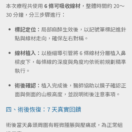
本次療程共使用
6 條可吸收線材
，整體時間約 20～
30 分鐘，分三步驟進行：
標記定位：
局部麻醉生效後，以記號筆標記進針
點與線材走向，確保左右對稱。
線材植入：
以極細導引管將 6 條線材分層植入鼻
樑皮下，每條線的深度與角度均依術前規劃精準
執行。
術後確認：
植入完成後，醫師協助以鏡子確認正
面與側面的山根高度，並說明術後注意事項。
四、術後恢復：7 天真實回饋
術後當天鼻頭周圍有輕微腫脹與壓痛感，為正常組