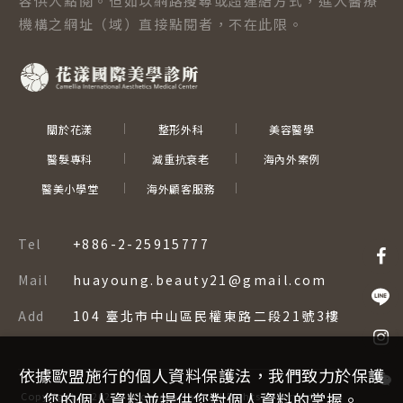
容供人點閱。但如以網路搜尋或超連結方式，進入醫療
機構之網址（域）直接點閱者，不在此限。
關於花漾
整形外科
美容醫學
醫髮專科
減重抗衰老
海內外案例
醫美小學堂
海外顧客服務
Tel
+886-2-25915777
Mail
huayoung.beauty21@gmail.com
Add
104 臺北市中山區民權東路二段21號3樓
依據歐盟施行的個人資料保護法，我們致力於保護
您的個人資料並提供您對個人資料的掌握。
Copyright ©
2026
–
Corporation.
All Rights Reserved.