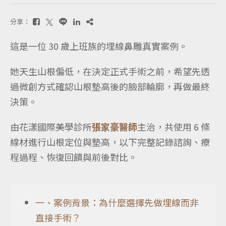
分享：
這是一位 30 歲上班族的埋線鼻雕真實案例。
她天生山根偏低，在決定正式手術之前，希望先透
過微創方式確認山根墊高後的臉部輪廓，再做最終
決策。
由花漾國際美學診所
張家豪醫師
主治，共使用 6 條
線材進行山根定位與墊高，以下完整記錄諮詢、療
程過程、恢復回饋與前後對比。
一、案例背景：為什麼選擇先做埋線而非
直接手術？