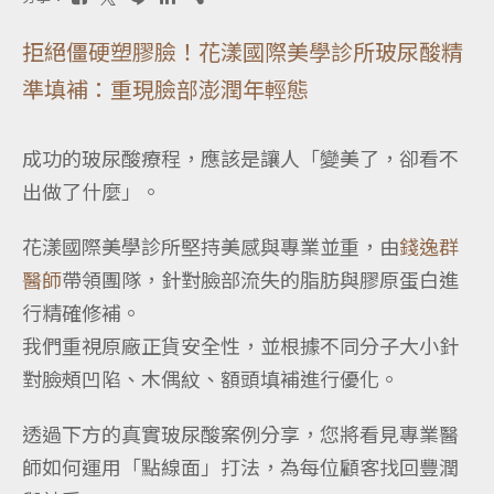
拒絕僵硬塑膠臉！花漾國際美學診所玻尿酸精
準填補：重現臉部澎潤年輕態
成功的玻尿酸療程，應該是讓人「變美了，卻看不
出做了什麼」。
花漾國際美學診所堅持美感與專業並重，由
錢逸群
醫師
帶領團隊，針對臉部流失的脂肪與膠原蛋白進
行精確修補。
我們重視原廠正貨安全性，並根據不同分子大小針
對臉頰凹陷、木偶紋、額頭填補進行優化。
透過下方的真實玻尿酸案例分享，您將看見專業醫
師如何運用「點線面」打法，為每位顧客找回豐潤