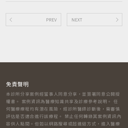
PREV
NEXT
免責聲明
本診所分享案例經當事人同意分享，並簽署同意公開授
權書。 案例資訊為醫療知識共享及診療參考說明。 任
何醫療療程均有潛在風險，經診所醫師診斷後，需審慎
評估是否適合進行該療程。 禁止任何轉錄其案例資訊內
容供人點閱。但如以網路搜尋或超連結方式，進入醫療