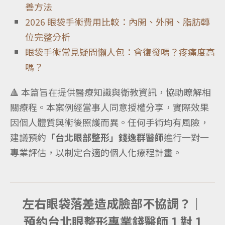
善方法
2026 眼袋手術費用比較：內開、外開、脂肪轉
位完整分析
眼袋手術常見疑問懶人包：會復發嗎？疼痛度高
嗎？
🔺 本篇旨在提供醫療知識與衛教資訊，協助瞭解相
關療程。本案例經當事人同意授權分享，實際效果
因個人體質與術後照護而異。任何手術均有風險，
建議預約
「台北眼部整形」錢逸群醫師
進行一對一
專業評估，以制定合適的個人化療程計畫。
左右眼袋落差造成臉部不協調？｜
預約
台北眼整形專業
錢醫師 1 對 1