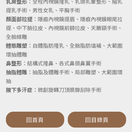
乳房整形
：全程內視鏡隆乳、乳頭乳暈整形、縮乳
提乳手術、男性女乳、平胸手術
顏面部拉提
：隱痕內視鏡提眉、隱痕內視鏡眼尾拉
提、中下臉拉皮、內視鏡前額拉皮、天鵝頸手術、
全臉線雕
體態雕塑
：自體脂肪隆乳、全臉脂肪填補、大範圍
環抽體雕
鼻整形
：結構式隆鼻、各式鼻頭鼻翼手術
抽脂體雕
：抽脂及體雕手術、局部雕塑、大範圍環
抽
腋下多汗症
：微創旋轉刀頂漿腺刮除手術
回首頁
回目錄頁