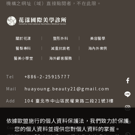
機構之網址（域）直接點閱者，不在此限。
關於花漾
整形外科
美容醫學
醫髮專科
減重抗衰老
海內外案例
醫美小學堂
海外顧客服務
Tel
+886-2-25915777
Mail
huayoung.beauty21@gmail.com
Add
104 臺北市中山區民權東路二段21號3樓
依據歐盟施行的個人資料保護法，我們致力於保護
您的個人資料並提供您對個人資料的掌握。
Copyright ©
2026
–
Corporation.
All Rights Reserved.