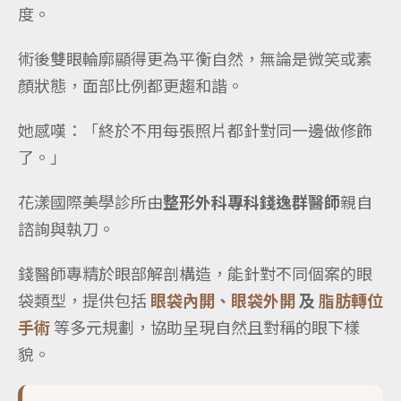
度。
術後雙眼輪廓顯得更為平衡自然，無論是微笑或素
顏狀態，面部比例都更趨和諧。
她感嘆：「終於不用每張照片都針對同一邊做修飾
了。」
花漾國際美學診所由
整形外科專科錢逸群醫師
親自
諮詢與執刀。
錢醫師專精於眼部解剖構造，能針對不同個案的眼
袋類型，提供包括
眼袋內開、眼袋外開
及
脂肪轉位
手術
等多元規劃，協助呈現自然且對稱的眼下樣
貌。