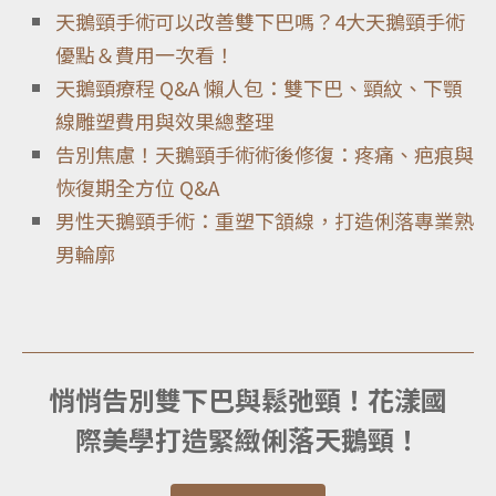
天鵝頸手術可以改善雙下巴嗎？4大天鵝頸手術
優點＆費用一次看！
天鵝頸療程 Q&A 懶人包：雙下巴、頸紋、下顎
線雕塑費用與效果總整理
告別焦慮！天鵝頸手術術後修復：疼痛、疤痕與
恢復期全方位 Q&A
男性天鵝頸手術：重塑下頷線，打造俐落專業熟
男輪廓
悄悄告別雙下巴與鬆弛頸！花漾國
際美學打造緊緻俐落天鵝頸！