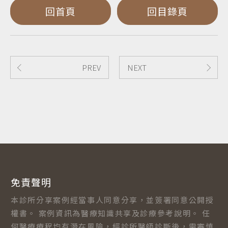
回首頁
回目錄頁
PREV
NEXT
免責聲明
本診所分享案例經當事人同意分享，並簽署同意公開授
權書。 案例資訊為醫療知識共享及診療參考說明。 任
何醫療療程均有潛在風險，經診所醫師診斷後，需審慎