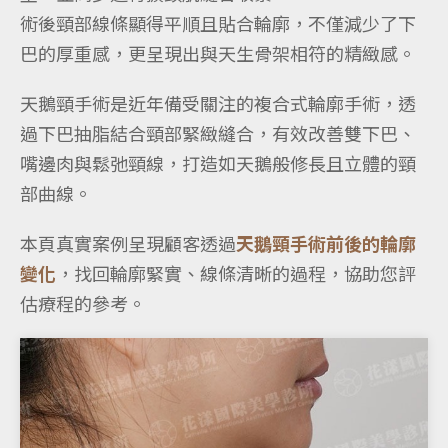
術後頸部線條顯得平順且貼合輪廓，不僅減少了下
巴的厚重感，更呈現出與天生骨架相符的精緻感。
天鵝頸手術是近年備受關注的複合式輪廓手術，透
過下巴抽脂結合頸部緊緻縫合，有效改善雙下巴、
嘴邊肉與鬆弛頸線，打造如天鵝般修長且立體的頸
部曲線。
本頁真實案例呈現顧客透過
天鵝頸手術前後的輪廓
變化
，找回輪廓緊實、線條清晰的過程，協助您評
估療程的參考。