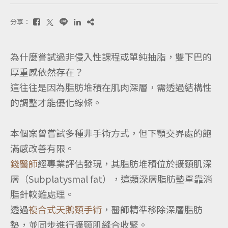
分享：
為什麼嘗試過非侵入性課程或單純抽脂，雙下巴的
厚重感依然存在？
這往往是因為脂肪堆積在肌肉深層，需透過結構性
的調整才能優化線條。
本個案曾嘗試多種非手術方式，但下顎交界處的飽
滿感改善有限。
錢醫師
經專業評估發現，其脂肪堆積位於擴頸肌深
層（Subplatysmal fat），這類深層脂肪墊單靠消
脂針較難處理。
透過
複合式天鵝頸手術
，醫師精準移除深層脂肪
墊，並同步進行擴頸肌縫合收緊。